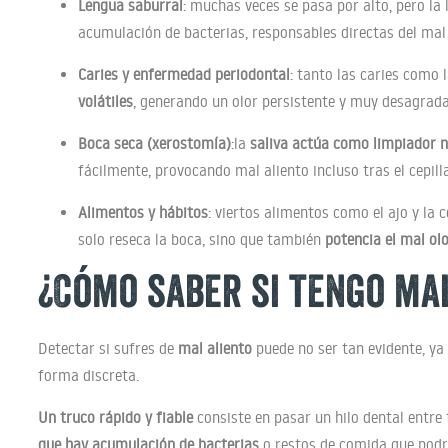
Lengua saburral
: muchas veces se pasa por alto, pero la
acumulación de bacterias, responsables directas del mal 
Caries y enfermedad periodontal
: tanto las caries como 
volátiles
, generando un olor persistente y muy desagrada
Boca seca (xerostomía)
:la
saliva actúa como limpiador n
fácilmente, provocando mal aliento incluso tras el cepill
Alimentos y hábitos
: viertos alimentos como el ajo y la 
solo reseca la boca, sino que también
potencia el mal ol
¿Cómo saber si tengo ma
Detectar si sufres de
mal aliento
puede no ser tan evidente, ya
forma discreta.
Un truco rápido y fiable
consiste en pasar un hilo dental entre
que hay acumulación de bacterias
o restos de comida que podr