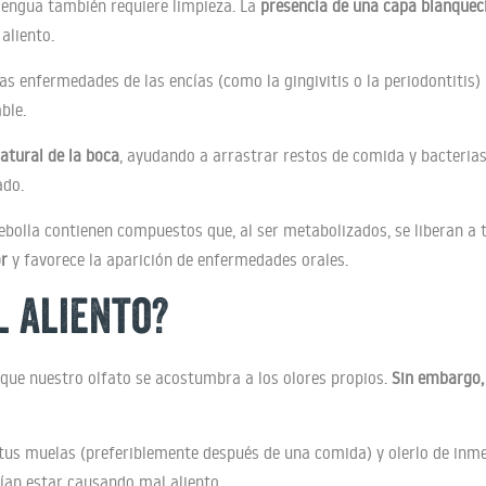
 lengua también requiere limpieza. La
presencia de una capa blanquec
aliento.
las enfermedades de las encías (como la gingivitis o la periodontitis
ble.
atural de la boca
, ayudando a arrastrar restos de comida y bacteria
ado.
cebolla contienen compuestos que, al ser metabolizados, se liberan a 
or
y favorece la aparición de enfermedades orales.
l aliento?
 que nuestro olfato se acostumbra a los olores propios.
Sin embargo, 
 tus muelas (preferiblemente después de una comida) y olerlo de inm
ían estar causando mal aliento.