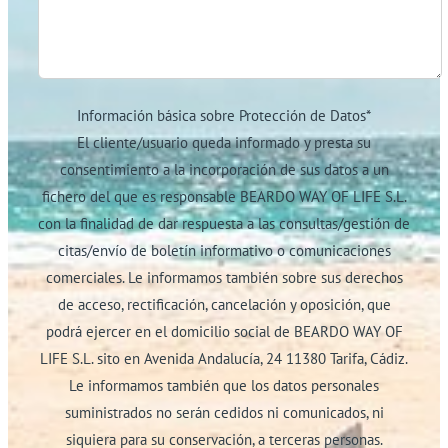
Información básica sobre Protección de Datos
*
El cliente/usuario queda informado y presta su
consentimiento a la incorporación de sus datos a un
fichero del que es responsable BEARDO WAY OF LIFE S.L.
con la finalidad de dar respuesta a las consultas/gestión de
citas/envío de boletín informativo o comunicaciones
comerciales. Le informamos también sobre sus derechos
de acceso, rectificación, cancelación y oposición, que
podrá ejercer en el domicilio social de BEARDO WAY OF
LIFE S.L. sito en Avenida Andalucía, 24 11380 Tarifa, Cádiz.
Le informamos también que los datos personales
suministrados no serán cedidos ni comunicados, ni
siquiera para su conservación, a terceras personas.